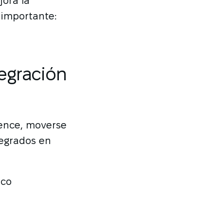
jora la
 importante:
tegración
ience, moverse
tegrados en
ico