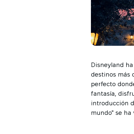
Disneyland ha
destinos más q
perfecto dond
fantasía, disf
introducción de
mundo" se ha v