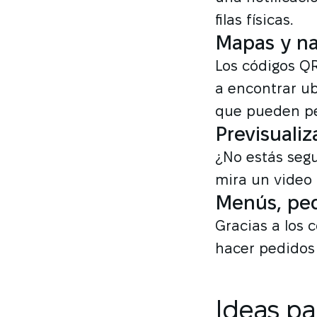
filas físicas.
Mapas y n
Los códigos QR
a encontrar ub
que pueden pe
Previsuali
¿No estás segu
mira un video 
Menús, ped
Gracias a los 
hacer pedidos 
Ideas pa