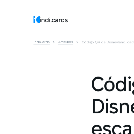
IndiCards
Artículos
Código QR de Disneyland: cad
Códi
Disn
esca