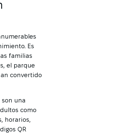
n
innumerables
nimiento. Es
as familias
s, el parque
han convertido
s son una
 adultos como
 horarios,
digos QR