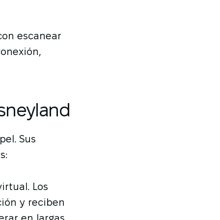
 con escanear
conexión,
isneyland
pel. Sus
s:
rtual. Los
ción y reciben
erar en largas