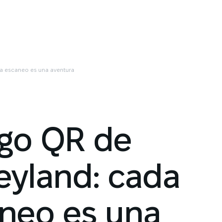
a escaneo es una aventura
go QR de
eyland: cada
neo es una