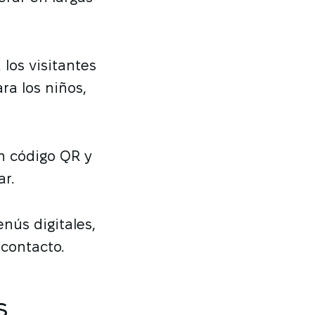
los visitantes
ra los niños,
n código QR y
r.
nús digitales,
 contacto.
s