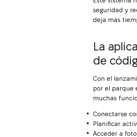
Este sistema n
seguridad y re
deja más tiemp
La aplic
de códi
Con el lanzami
por el parque
muchas funcio
Conectarse co
Planificar act
Acceder a foto