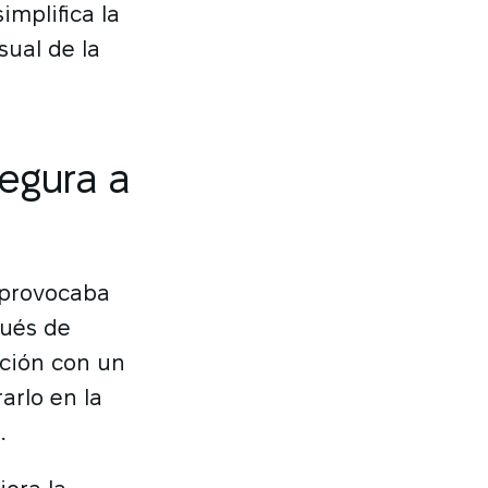
implifica la
sual de la
segura a
e provocaba
pués de
ación con un
arlo en la
.