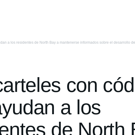
dan a los residentes de North Bay a mantenerse informados sobre el desarrollo de
carteles con cód
yudan a los
dentes de North