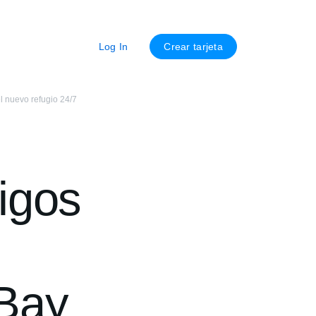
Log In
Crear tarjeta
l nuevo refugio 24/7
igos
 Bay