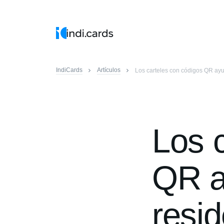
IndiCards
Artículos
Los carteles con códigos QR ayu
Los 
QR a
resi