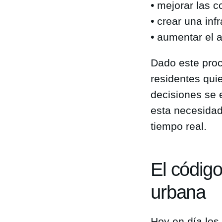
• mejorar las 
• crear una inf
• aumentar el 
Dado este proc
residentes qui
decisiones se 
esta necesidad
tiempo real.
El códig
urbana
Hoy en día los