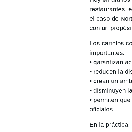
restaurantes, 
el caso de Nort
con un propósit
Los carteles c
importantes:
• garantizan a
• reducen la di
• crean un amb
• disminuyen l
• permiten que
oficiales.
En la práctica,