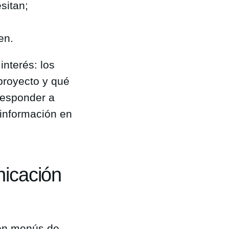
sitan;
en.
interés: los
proyecto y qué
responder a
 información en
nicación
 en menús de