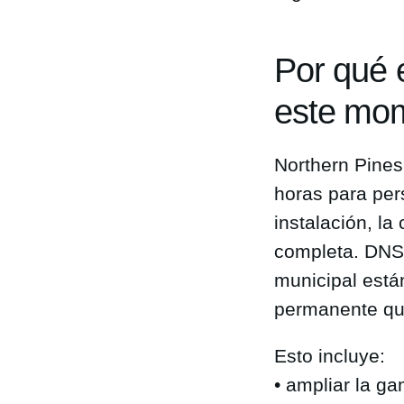
Por qué 
este mo
Northern Pines
horas para per
instalación, l
completa. DNSS
municipal está
permanente que
Esto incluye:
• ampliar la ga