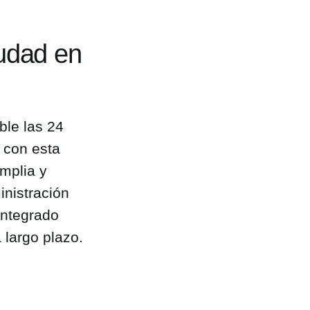
iudad en
ble las 24
 con esta
amplia y
inistración
integrado
 largo plazo.