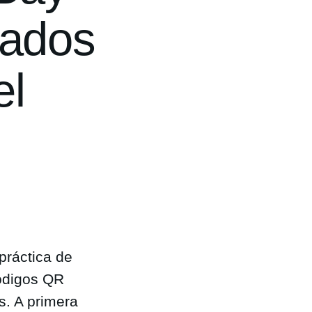
mados
el
práctica de
códigos QR
s. A primera