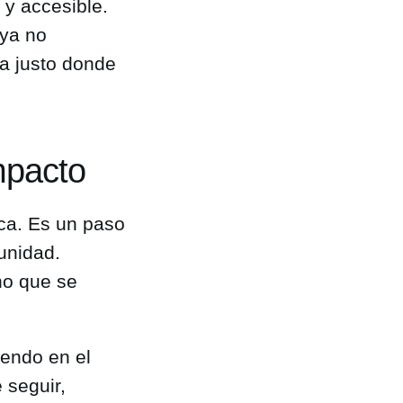
y accesible.
 ya no
ra justo donde
mpacto
ica. Es un paso
unidad.
no que se
iendo en el
 seguir,