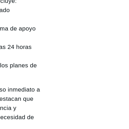
ncluye:
rado
tema de apoyo
las 24 horas
los planes de
so inmediato a
destacan que
ncia y
necesidad de