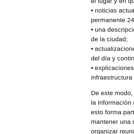
el lugar y en q
• noticias act
permanente 24
• una descripc
de la ciudad;
• actualizacion
del día y conti
• explicacione
infraestructura
De este modo, 
la información
esto forma par
mantener una c
organizar reun