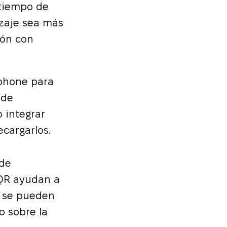
 tiempo de
zaje sea más
ión con
tphone para
 de
 integrar
ecargarlos.
 de
 QR ayudan a
, se pueden
o sobre la