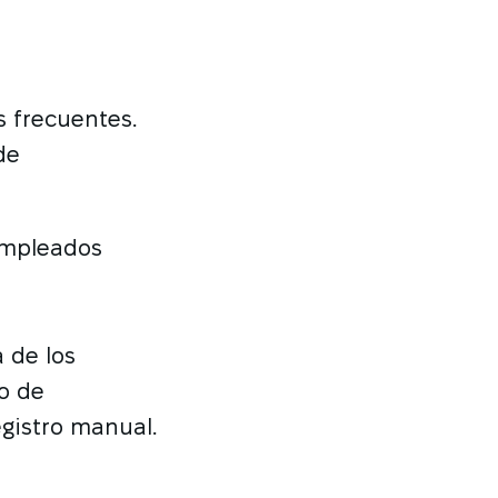
s frecuentes.
de
 empleados
a de los
o de
gistro manual.