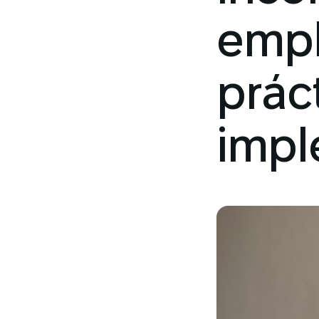
empl
prác
impl