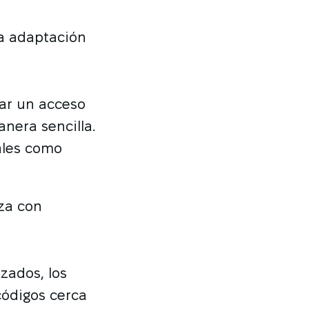
la adaptación
zar un acceso
anera sencilla.
ales como
iza con
zados, los
códigos cerca