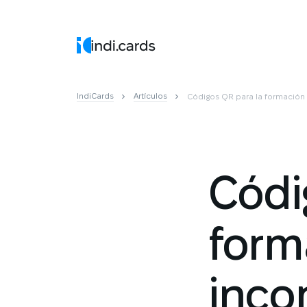
IndiCards
Artículos
Códigos QR para la formación 
Códi
form
inco