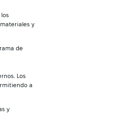
 los
materiales y
grama de
ernos. Los
ermitiendo a
as y