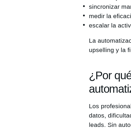
sincronizar ma
medir la efica
escalar la acti
La automatizaci
upselling y la f
¿Por qué
automati
Los profesiona
datos, dificult
leads. Sin aut