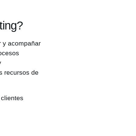
ting?
er y acompañar
rocesos
y
s recursos de
clientes