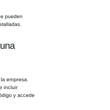
ue pueden
etalladas.
 una
e la empresa.
 incluir
código y accede