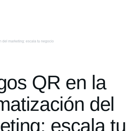
 del marketing: escala tu negocio
gos QR en la
matización del
ting: escala tu