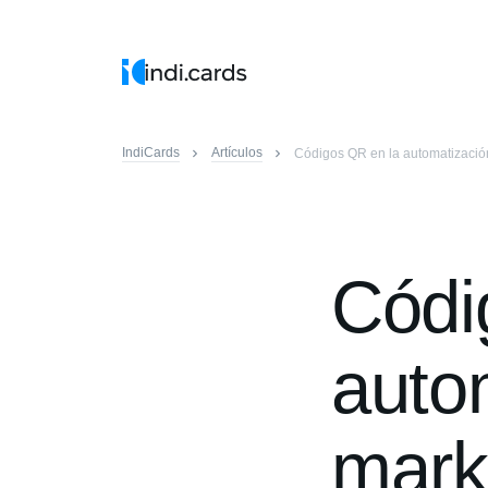
IndiCards
Artículos
Códigos QR en la automatización
Códi
auto
marke