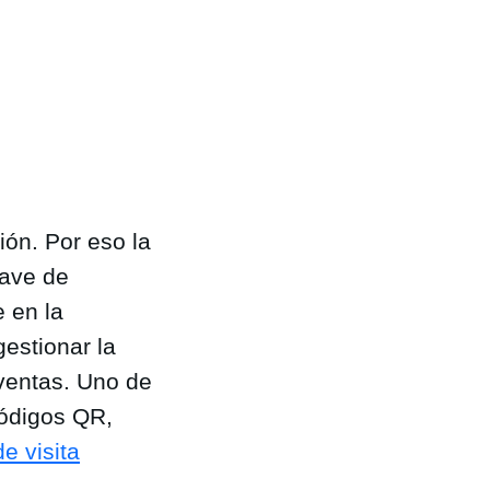
ión. Por eso la
lave de
 en la
gestionar la
ventas. Uno de
códigos QR,
de visita