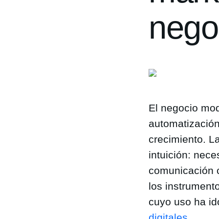
nego
El negocio mod
automatización
crecimiento. 
intuición: nece
comunicación c
los instrument
cuyo uso ha id
digitales
.