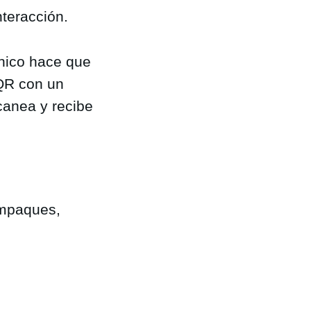
teracción.
nico hace que
 QR con un
canea y recibe
empaques,