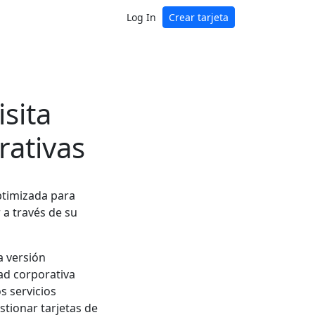
Log In
Crear tarjeta
isita
rativas
ptimizada para
 a través de su
a versión
dad corporativa
os servicios
tionar tarjetas de