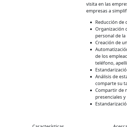
visita en las empr
empresas a simplif
Reducción de c
Organización de
personal de la
Creación de un
Automatización 
de los emplea
teléfono, apell
Estandarizació
Análisis de es
comparte su tar
Compartir de 
presenciales y 
Estandarizació
Características
Acerc