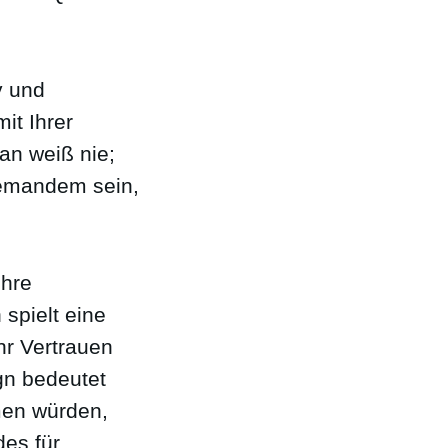
v und
it Ihrer
an weiß nie;
 jemandem sein,
Ihre
spielt eine
hr Vertrauen
gn bedeutet
men würden,
des für