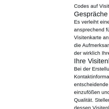
Codes auf Visi
Gespräche
Es verleiht ein
ansprechend fü
Visitenkarte a
die Aufmerksam
der wirklich Ih
Ihre Visite
Bei der Erstell
Kontaktinforma
entscheidende 
einzufößen und
Qualität. Stel
dessen Visiten