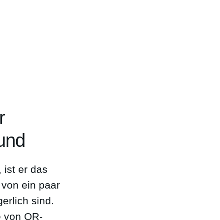
r
rund
 ist er das
e von ein paar
erlich sind.
le von QR-