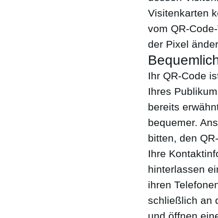
Visitenkarten 
vom QR-Code-Vi
der Pixel ände
Bequemlich
Ihr QR-Code is
Ihres Publikum
bereits erwäh
bequemer. Anst
bitten, den QR
Ihre Kontaktin
hinterlassen e
ihren Telefone
schließlich an 
und öffnen ein