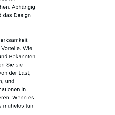
eihen. Abhängig
d das Design
merksamkeit
Vorteile. Wie
 und Bekannten
en Sie sie
von der Last,
n, und
mationen in
ieren. Wenn es
es mühelos tun