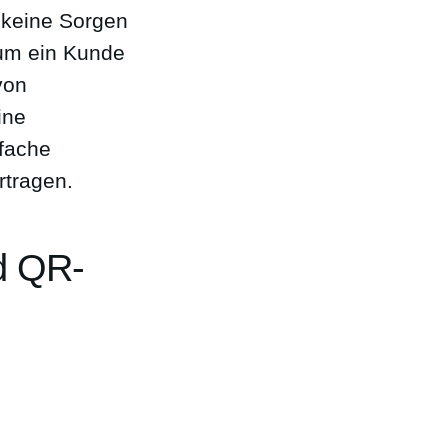
 keine Sorgen
rum ein Kunde
von
ine
nfache
rtragen.
d QR-