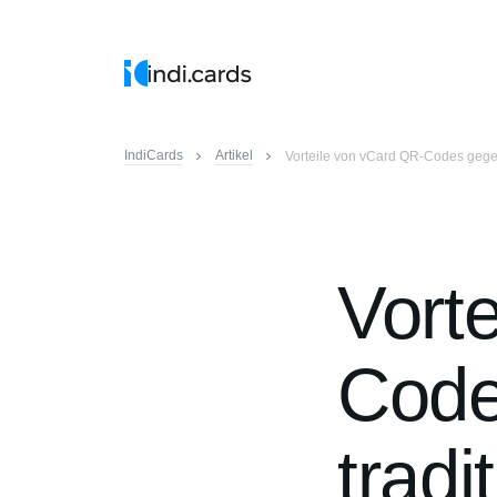
IndiCards
Artikel
Vorteile von vCard QR-Codes gegen
Vort
Code
tradi