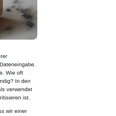
hrer
 Dateneingabe.
e. Wie oft
ändig? In den
als verwendet
tisieren ist.
ss wir einer