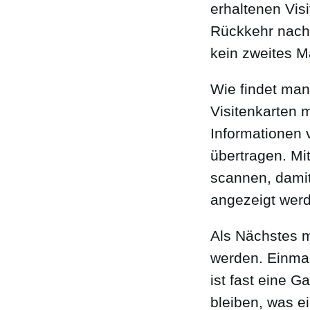
erhaltenen Vis
Rückkehr nach 
kein zweites M
Wie findet man
Visitenkarten m
Informationen 
übertragen. Mi
scannen, damit
angezeigt wer
Als Nächstes m
werden. Einmal
ist fast eine G
bleiben, was e