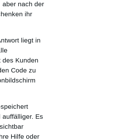
 aber nach der
chenken ihr
twort liegt in
lle
ät des Kunden
 den Code zu
onbildschirm
speichert
auffälliger. Es
sichtbar
re Hilfe oder