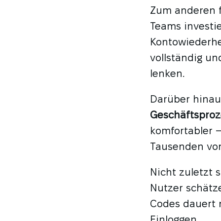
Zum anderen f
Teams investi
Kontowiederhe
vollständig un
lenken.
Darüber hina
Geschäftsproz
komfortabler –
Tausenden von
Nicht zuletzt s
Nutzer schätz
Codes dauert 
Einloggen.