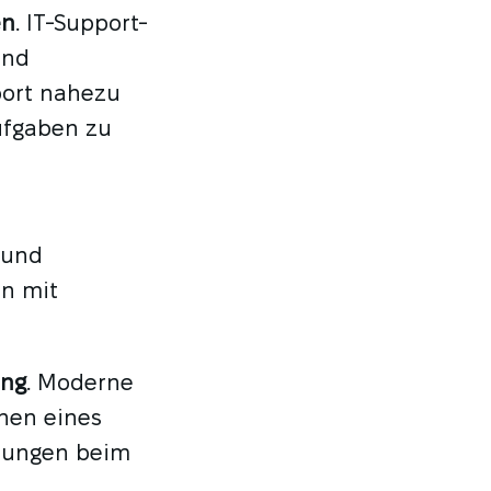
en
. IT-Support-
und
port nahezu
ufgaben zu
 und
en mit
ung
. Moderne
nen eines
erungen beim