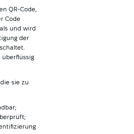
igen QR-Code,
er Code
als und wird
tigung der
schaltet.
überflüssig
die sie zu
ndbar;
berprüft;
entifizierung