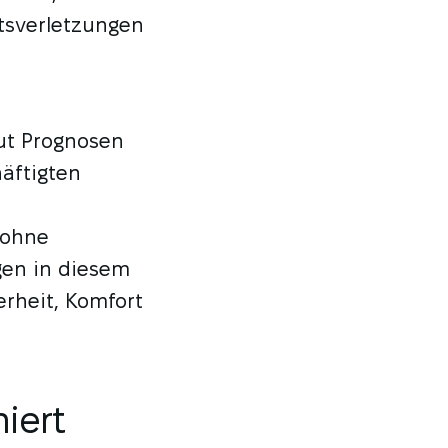
tsverletzungen
ut Prognosen
häftigten
 ohne
gen in diesem
herheit, Komfort
iert