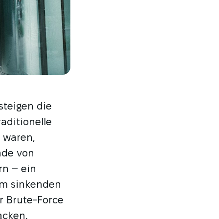
 steigen die
aditionelle
t waren,
nde von
rn – ein
em sinkenden
r Brute-Force
acken,