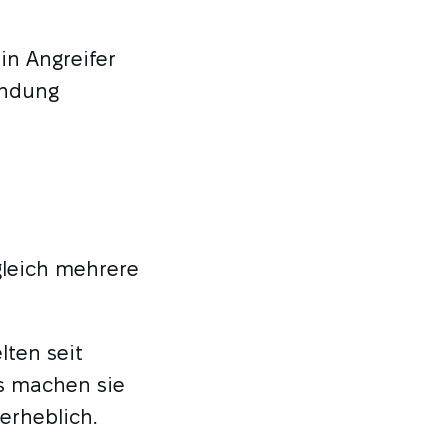
in Angreifer
endung
gleich mehrere
lten seit
s machen sie
erheblich.