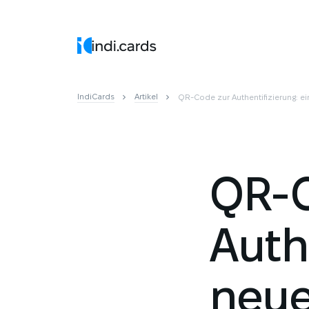
IndiCards
Artikel
QR-Code zur Authentifizierung: ei
QR-C
Authe
neue