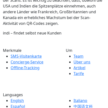
der Scans. Es ist wichtig zu beachten, dass, obwohl die
USA und Indien die Spitzenplätze einnehmen, auch
andere Länder wie Frankreich, Großbritannien und
Kanada ein erhebliches Wachstum bei der Scan-
Aktivität von QR-Codes zeigen.
indi – findet selbst neue Kunden
Merkmale
Um
SMS-Visitenkarte
Team
Concierge-Service
Über uns
Offline-Tracking
Artikel
Tarife
Languages
English
Italiano
Español
中国语文科