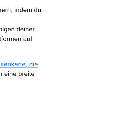
ern, indem du
lgen deiner
ttformen auf
sitenkarte, die
h eine breite