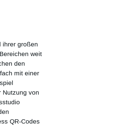
d ihrer großen
Bereichen weit
ichen den
fach mit einer
spiel
r Nutzung von
sstudio
den
ness QR-Codes