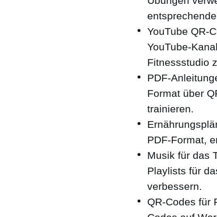
Übungen verwe
entsprechenden
YouTube QR-Cod
YouTube-Kanal
Fitnessstudio 
PDF-Anleitunge
Format über QR
trainieren.
Ernährungsplän
PDF-Format, er
Musik für das 
Playlists für d
verbessern.
QR-Codes für 