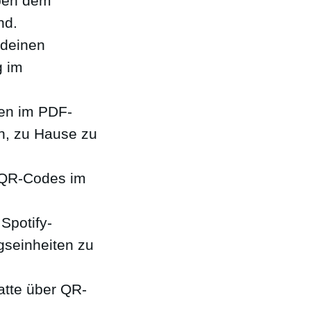
eben dem
nd.
 deinen
g im
ten im PDF-
en, zu Hause zu
r QR-Codes im
Spotify-
ngseinheiten zu
atte über QR-