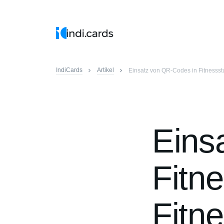
IndiCards
Artikel
Einsatz von QR-Codes in Fitnessst
Eins
Fitn
Fitn