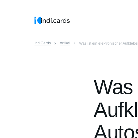
IndiCards
Artikel
Was ist ein elektronischer Aufklebe
Was i
Aufkl
Auto