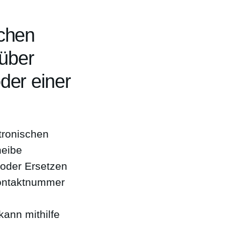
schen
nüber
oder einer
tronischen
heibe
 oder Ersetzen
Kontaktnummer
kann mithilfe