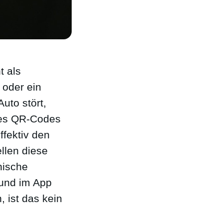
t als
 oder ein
uto stört,
 des QR-Codes
ffektiv den
ellen diese
nische
 und im App
 ist das kein