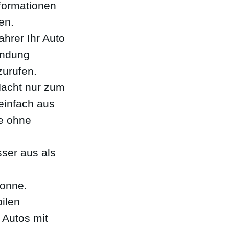
nformationen
en.
hrer Ihr Auto
endung
zurufen.
Nacht nur zum
einfach aus
e ohne
sser aus als
Sonne.
bilen
 Autos mit