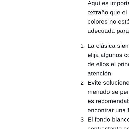
Aquí es importa
extraño que el
colores no esté
adecuada para 
La clásica siem
elija algunos c
de ellos el pri
atención.
Evite solucione
menudo se perc
es recomendable
encontrar una 
El fondo blanc
contrastante so