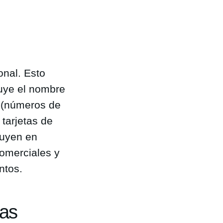
onal. Esto
cluye el nombre
o (números de
 tarjetas de
ibuyen en
omerciales y
ntos.
vas