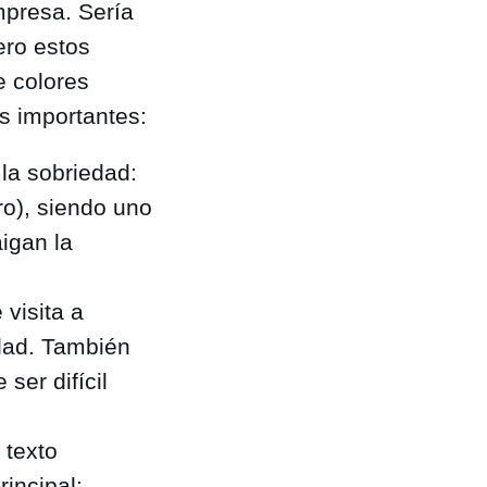
mpresa. Sería
ero estos
de colores
s importantes:
 la sobriedad:
ro), siendo uno
aigan la
 visita a
dad. También
ser difícil
 texto
incipal: