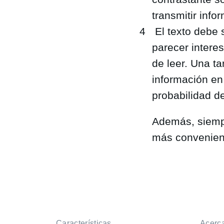
transmitir inf
El texto debe s
parecer interes
de leer. Una ta
información en 
probabilidad d
Además, siemp
más convenient
Características
Acerc