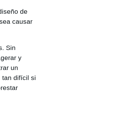
 diseño de
desea causar
s. Sin
gerar y
rar un
an difícil si
restar