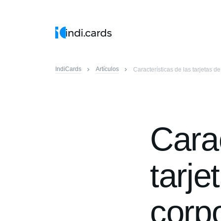
IndiCards
Artículos
Características de las tarjetas de
Carac
tarje
corp