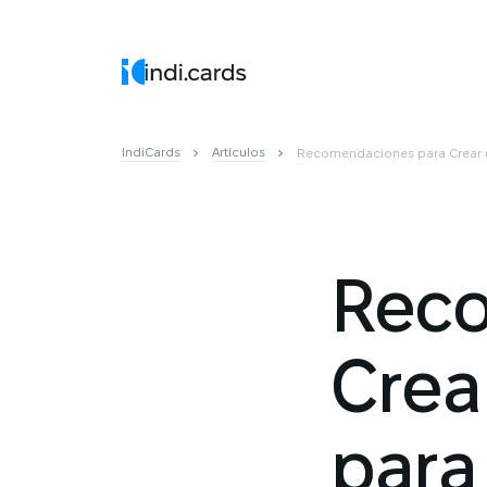
IndiCards
Artículos
Recomendaciones para Crear u
Reco
Crea
para