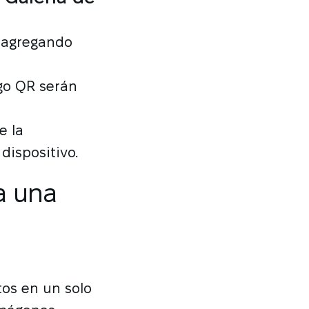
a agregando
go QR serán
e la
dispositivo.
a una
tos en un solo