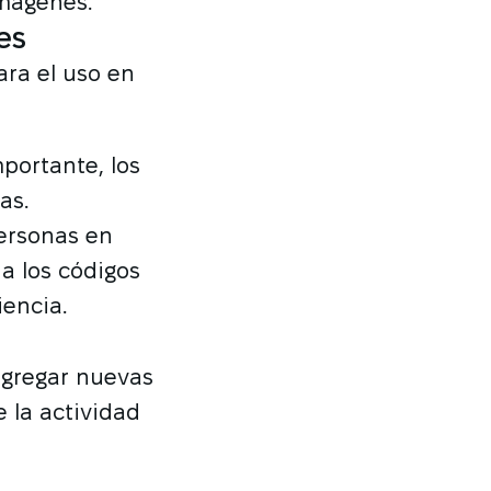
imágenes.
es
ra el uso en
portante, los
as.
personas en
a los códigos
encia.
agregar nuevas
 la actividad