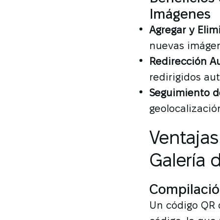
Imágenes
Agregar y Elim
nuevas imágen
Redirección A
redirigidos au
Seguimiento d
geolocalización
Ventajas
Galería 
Compilació
Un código QR d