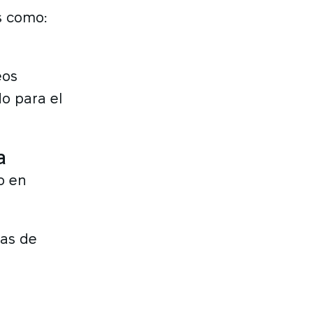
s como:
eos
do para el
a
o en
tas de