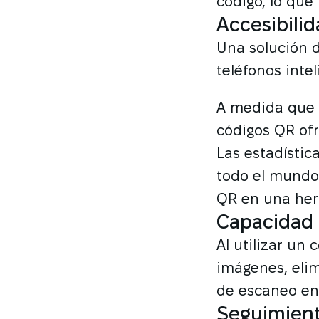
código, lo que
Accesibilid
Una solución 
teléfonos intel
A medida que e
códigos QR of
Las estadístic
todo el mundo 
QR en una herr
Capacidad 
Al utilizar un
imágenes, elim
de escaneo en 
Seguimient