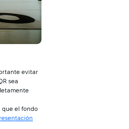
ortante evitar
 QR sea
pletamente
o que el fondo
presentación