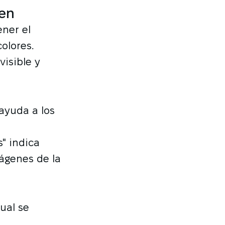
gen
ener el
colores.
isible y
ayuda a los
" indica
ágenes de la
ual se