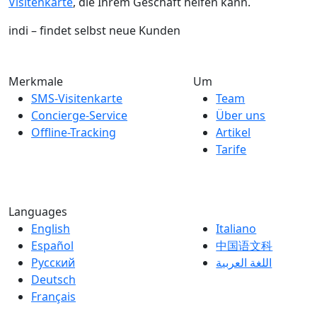
Visitenkarte
, die Ihrem Geschäft helfen kann.
indi – findet selbst neue Kunden
Merkmale
Um
SMS-Visitenkarte
Team
Concierge-Service
Über uns
Offline-Tracking
Artikel
Tarife
Languages
English
Italiano
Español
中国语文科
Русский
اللغة العربية
Deutsch
Français