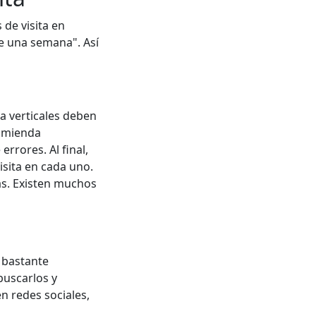
 de visita en
e una semana". Así
ta verticales deben
comienda
rrores. Al final,
sita en cada uno.
las. Existen muchos
 bastante
buscarlos y
n redes sociales,