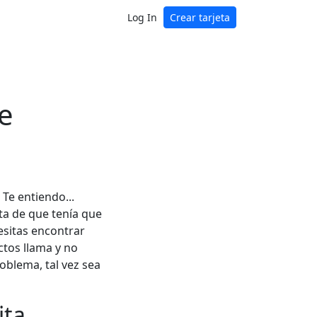
Log In
Crear tarjeta
e
 Te entiendo...
nta de que tenía que
esitas encontrar
ctos llama y no
oblema, tal vez sea
ita